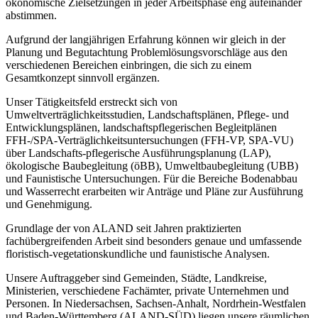
ökonomische Zielsetzungen in jeder Arbeitsphase eng aufeinander
abstimmen.
Aufgrund der langjährigen Erfahrung können wir gleich in der
Planung und Begutachtung Problemlösungsvorschläge aus den
verschiedenen Bereichen einbringen, die sich zu einem
Gesamtkonzept sinnvoll ergänzen.
Unser Tätigkeitsfeld erstreckt sich von
Umweltverträglichkeitsstudien, Landschaftsplänen, Pflege- und
Entwicklungsplänen, landschaftspflegerischen Begleitplänen
FFH-/SPA-Verträglichkeitsuntersuchungen (FFH-VP, SPA-VU)
über Landschafts-pflegerische Ausführungsplanung (LAP),
ökologische Baubegleitung (öBB), Umweltbaubegleitung (UBB)
und Faunistische Untersuchungen. Für die Bereiche Bodenabbau
und Wasserrecht erarbeiten wir Anträge und Pläne zur Ausführung
und Genehmigung.
Grundlage der von ALAND seit Jahren praktizierten
fachübergreifenden Arbeit sind besonders genaue und umfassende
floristisch-vegetationskundliche und faunistische Analysen.
Unsere Auftraggeber sind Gemeinden, Städte, Landkreise,
Ministerien, verschiedene Fachämter, private Unternehmen und
Personen. In Niedersachsen, Sachsen-Anhalt, Nordrhein-Westfalen
und Baden-Württemberg (ALAND-SÜD) liegen unsere räumlichen